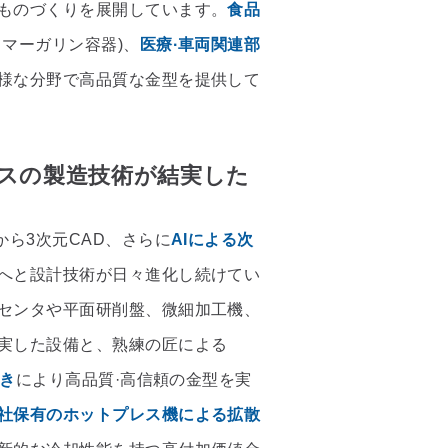
ものづくりを展開しています。
食品
、マーガリン容器)、
医療·車両関連部
様な分野で高品質な金型を提供して
スの製造技術が結実した
から3次元CAD、さらに
AIによる次
へと設計技術が日々進化し続けてい
センタや平面研削盤、微細加工機、
実した設備と、熟練の匠による
磨き
により高品質·高信頼の金型を実
社保有のホットプレス機による拡散