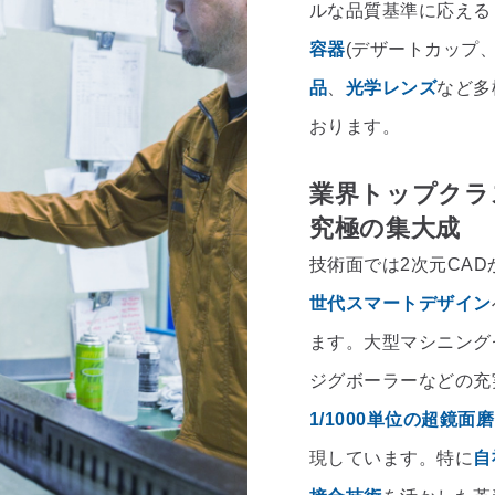
ルな品質基準に応える
容器
(デザートカップ
品
、
光学レンズ
など多
おります。
業界トップクラ
究極の集大成
技術面では2次元CAD
世代スマートデザイン
ます。大型マシニング
ジグボーラーなどの充
1/1000単位の超鏡面
現しています。特に
自