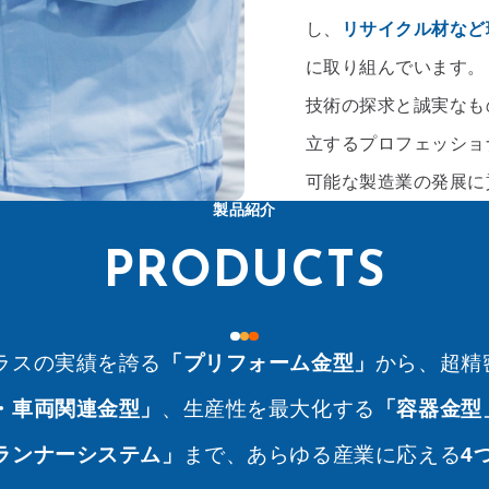
し、
リサイクル材など
に取り組んでいます。
技術の探求と誠実なも
立するプロフェッショ
可能な製造業の発展に
製品紹介
PRODUCTS
ラスの実績を誇る
「プリフォーム金型」
から、超精
・車両関連金型」
、生産性を最大化する
「容器金型
ランナーシステム」
まで、あらゆる産業に応える
4