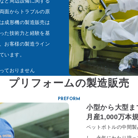
など周辺設備に関する
両面からトラブルの原
は成形機の製造販売は
った技術力と経験を基
、お客様の製造ライン
ています。
っておりません
プリフォームの製造販売
PREFORM
小型から大型ま
月産1,000万
ペットボトルの中間製
し、永年にわたり培っ