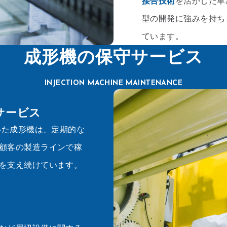
接合技術
を活かした革
型の開発に強みを持ち
ています。
成形機の保守サービス
INJECTION MACHINE MAINTENANCE
サービス
いた成形機は、定期的な
顧客の製造ラインで稼
を支え続けています。