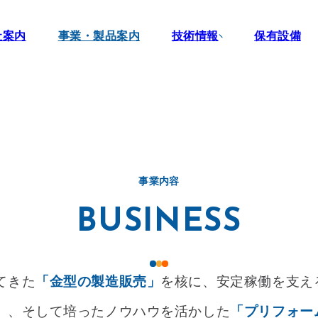
社案内
事業・製品案内
技術情報
保有設備
次世代冷却技術
拡散接合のメカニズム
高精度金型製作
CAD設計
事業内容
多数個取り金型
BUSINESS
品質管理·検査技術
てきた
「金型の製造販売」
を核に、安定稼働を支え
」
、そして培ったノウハウを活かした
「プリフォー