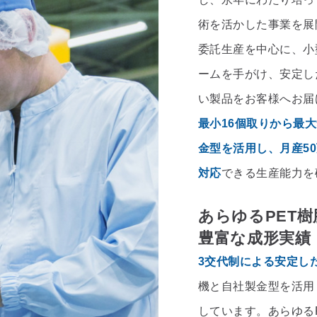
術を活かした事業を展
委託生産を中心に、小
ームを手がけ、安定し
い製品をお客様へお届
最小16個取りから最
金型を活用し、月産50
対応
できる生産能力を
あらゆるPET
豊富な成形実績
3交代制による安定し
機と自社製金型を活用
しています。あらゆる