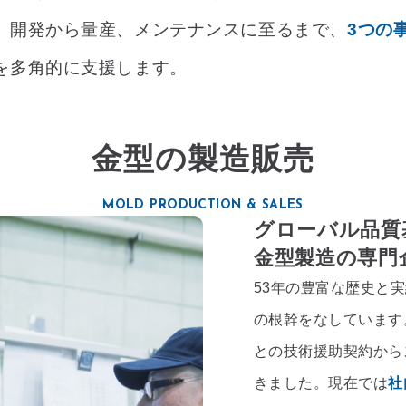
。開発から量産、メンテナンスに至るまで、
3つの
を多角的に支援します。
金型の製造販売
MOLD PRODUCTION & SALES
グローバル品質
金型製造の専門
53年の豊富な歴史と
の根幹をなしています
との技術援助契約から
きました。現在では
社